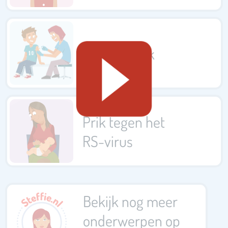
De HPV-prik
Prik tegen het
RS-virus
Bekijk nog meer
onderwerpen op